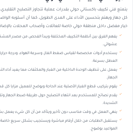
يتمتع فني تكييف باكستاني حولي بقدرات عملية تتجاوز التصليح التقليدي،
كل جهاز ويهتم بتحسين الأداء على المدى الطويل، كما أن أسلوبه الواض
خيار مفضل داخل منطقة حولي خاصة للعائلات وأصحاب المحلات بالإضافة
يفهم الفرق بين أنظمة التكييف المختلفة ويبدأ الفحص من مصدر المشكل
عشوائي.
يستخدم أدوات مخصصة لقياس ضغط الغاز، وسرعة الهواء، ودرجة حرارة
العطل بسرعة.
يعمل على تنظيف الوحدة الداخلية من الغبار والمكثفات مما يعيد أداء الت
الجهاز.
يقوم بتركيب قطع الغيار الأصلية عند الحاجة ويوضح للعميل مزايا كل قط
يقدم نصائح للمستخدم بعد انتهاء التصليح حول طريقة ضبط الجهاز وتقل
الشديدة.
ينهي العمل في وقت مناسب دون تأخير ويتأكد من أن كل شيء يعمل بش
يستقبل الطلبات من خلال أرقام مباشرة ويستجيب بشكل سريع خاصة ف
المواعيد بوضوح.