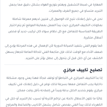
المهارة في ضبط التشغيل ويهتم بتوزيع الهواء بشكل دقيق مما يجعل
التبريد متساو في جميع الغرف والممرات.
نحن في دليل إعلانك نتيح لك الوصول إلى فنيين لديهم معرفة شاملة
بمكونات التكييف المركزي حيث يبدأ العمل بمعاينة الموقع ثم يتم اختيار
الطريقة المناسبة للتعامل مع كل نظام سواء كان تركيب جديد أو فحص
أعطال متكررة.
كما يقوم الفني بتنفيذ الصيانة الدورية لأن الإهمال في هذه المرحلة يؤدي إلى
ضعف الأداء مع الوقت لذلك فإن متابعة الفني للحالة العامة للجهاز يسهل
الكشف عن أي خلل قبل أن يتحول إلى عطل يؤثر على التبريد.
تصليح تكييف مركزي
إذا بدأ التكييف المركزي في التباطؤ أو توقف فجأة فهذا يعني وجود مشكلة
داخلية يجب التعامل معها بسرعة لذلك نوفر في دليل إعلانك فني تكييف
مركزي يقوم بتحديد الخلل بدقة ويبدأ في إصلاحه بأقل وقت ممكن.
غالبًا ما تكون الأعطال ناتجة عن تراكم الأتربة أو تسرب غاز التبريد أو خلل في
الكهرباء لذلك يبدأ الفني بفحص شامل يشمل الأنابيب والضاغط والمراوح