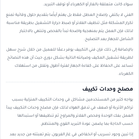
سواء كانت متعلقة بالغاز أو الكهرباء أو توقف التبريد.
الفني لا يكتفي بإصلاح العطل فقط بل يهتم أيضًا بتقديم حلول وقائية تمنع
تكرار المشكلة مثل تنظيف الفلاتر أو ضبط حرارة التشغيل بطريقة مناسبة
لذلك فإن العمل يتم بمنهجية واضحة تبدأ بالفحص وتنتهي بالاختبار
الشامل للجهاز بعد التصليح.
بالإضافة إلى ذلك فإن فني التكييف يوفر دعمًا للعميل من خلال شرح سهل
لطريقة تشغيل المكيف وصيانته الذاتية بشكل دوري حيث أن هذه النصائح
تساعد على الحفاظ على كفاءة الجهاز لفترة أطول وتقلل من استهلاك
الكهرباء.
مصلح وحدات تكييف
يواجه كثير من المستخدمين مشاكل في وحدات التكييف المنزلية بسبب
تراكم الأتربة أو ضعف في تدفق الهواء لذلك فإن مصلح وحدات التكييف يبدأ
العمل بفك الوحدة وفحص الفلاتر والمراوح ثم تنظيفها أو استبدالها
حسب الحاجة بما يضمن عودة التبريد القوي والمنتظم.
إذا تبين وجود تسريب أو انخفاض في غاز الفريون، يتم تعبئته من جديد بعد